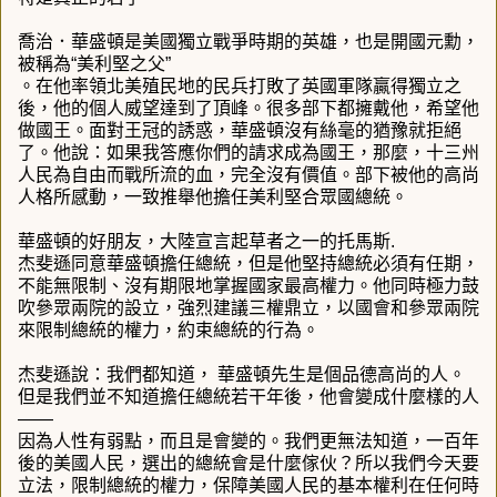
喬治．華盛頓是美國獨立戰爭時期的英雄，也是開國元勳，
被稱為“美利堅之父”
。在他率領北美殖民地的民兵打敗了英國軍隊贏得獨立之
後，他的個人威望達到了頂峰。很多部下都擁戴他，希望他
做國王。面對王冠的誘惑，華盛頓沒有絲毫的猶豫就拒絕
了。他說：如果我答應你們的請求成為國王，那麼，十三州
人民為自由而戰所流的血，完全沒有價值。部下被他的高尚
人格所感動，一致推舉他擔任美利堅合眾國總統。
華盛頓的好朋友，大陸宣言起草者之一的托馬斯.
杰斐遜同意華盛頓擔任總統，但是他堅持總統必須有任期，
不能無限制、沒有期限地掌握國家最高權力。他同時極力鼓
吹參眾兩院的設立，強烈建議三權鼎立，以國會和參眾兩院
來限制總統的權力，約束總統的行為。
杰斐遜說：我們都知道， 華盛頓先生是個品德高尚的人。
但是我們並不知道擔任總統若干年後，他會變成什麼樣的人
——
因為人性有弱點，而且是會變的。我們更無法知道，一百年
後的美國人民，選出的總統會是什麼傢伙？所以我們今天要
立法，限制總統的權力，保障美國人民的基本權利在任何時