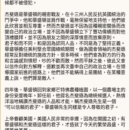
候都不被侵犯。
杰斐遜是華盛頓的親密戰友，在十三州人民反抗英國統治的
鬥爭中，他和華盛頓並肩作戰，毫無保留地支持他，他們彼
此欣賞並相互尊重。然而杰斐遜並不因為這種親密關係而改
變自己的政治立場，並不因為華盛頓立下了豐功偉績而對他
頂禮膜拜，並不因為朋友之間的深厚情意而放棄原則。
君子和而不同，和是因為認同人品，不同是為了堅持正義。
華盛頓擔任美利堅合眾國總統期間，做為國會領袖的杰斐遜
經常反對總統的施政方針，很多時候，他們會為對方的行為
和言論感到憤怒，吵的不歡而散。然而平靜之後，彼此又會
以信件向對方解釋、道歉並再次重申自己的政治立場。在領
導國家前進的道路上，他們並不能稱得上是團結，在某種意
義上說，他們算是敵人。
四年後，華盛頓回到家鄉芒特佛農種植園，以一個農場主的
身份安度晚年。卸任前，他提名杰斐遜為總統候選人，熱情
洋溢地稱讚杰斐遜的人品和才能，稱杰斐遜先生是一個
“可以信賴的君子”。華盛頓先生同樣是令人尊敬的君子。
上帝眷顧美國。美國人民非常的幸運，因為在開國之初，有
華盛頓和杰斐遜這樣的君子，才造就了今天的繁榮昌盛，可