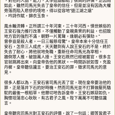
，對他的人品，能力，文學造詣都給了很高的評價。正因為
如此，雖然司馬光失去了皇帝的信任，但是並沒有因為大權
旁落而陷入悲慘的境地，得以從容地“退江湖之遠”
，吟詩作賦，錦衣玉食。
風水輪流轉。正所謂三十年河東，三十年河西。憤世嫉俗的
王安石強力推行改革，不僅觸動了皇親貴冑的利益，也招致
地方官的強烈不滿，朝野一片罵聲，逢朝必有彈劾。“
曾參豈是殺人者，一日三報慈母驚”。皇帝本來十分信任王
安石，怎奈三人成虎，天天聽到有人說王安石的不是，終於
失去了耐心，將他就地免職，重新任命司馬光為宰相。
牆倒眾人推，破鼓萬人捶。王安石既然已經被罷官，很多言
官就跳將出來，向皇帝告他的黑狀。一時間訴狀如雪，充盈
丹樨。皇帝聽信讒言，要治王安石的罪，徵求司馬光的意
見。
很多人都以為，王安石害司馬光丟了官，現在皇帝要治他的
罪，正是落井下石的好時機。然而司馬光並不打算做壓死駱
駝的最後一根稻草。他懇切地告訴皇帝，王安石嫉惡如仇，
胸懷坦蕩忠心耿耿，有古君子之風。陛下萬萬不可聽信讒
言。
皇帝聽完司馬光對王安石的評價，說了一句話：卿等皆君子