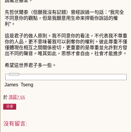
謂萬世基業。
先哲伏爾泰（但願我沒有記錯）曾經說過一句話：“我完全
不同意你的觀點，但是我願意用生命來捍衛你說話的權
利”。
這是君子的做人原則。我不同意你的看法，不代表我不尊重
你的人品，更不意味著我可以剝奪你的權利。彼此尊重不僅
僅體現在相互之間關係密切，更重要的是尊重並允許對方發
出不同的聲音。唯其如此，思想才會自由，社會才能進步。
希望這世界君子多一些。
James Tseng
於
清晨7:55
分享
沒有留言: