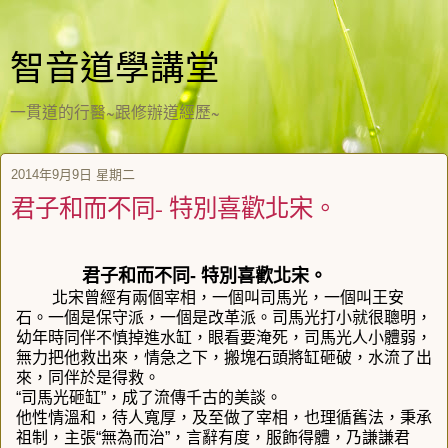
智音道學講堂
一貫道的行醫~跟修辦道經歷~
2014年9月9日 星期二
君子和而不同- 特別喜歡北宋。
君子和而不同- 特別喜歡北宋。
北宋曾經有兩個宰相，一個叫司馬光，一個叫王安
石。一個是保守派，一個是改革派。司馬光打小就很聰明，
幼年時同伴不慎掉進水缸，眼看要淹死，司馬光人小體弱，
無力把他救出來，情急之下，搬塊石頭將缸砸破，水流了出
來，同伴於是得救。
“司馬光砸缸”，成了流傳千古的美談。
他性情溫和，待人寬厚，及至做了宰相，也理循舊法，秉承
祖制，主張“無為而治”，言辭有度，服飾得體，乃謙謙君