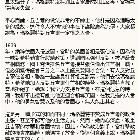
直太過分了。瑪格麗特沒料到丘吉爾居然如此惡毒，當場氣
得痛哭失聲。
平心而論，丘吉爾的做法非常的不紳士，估計是因為酒喝太
多的緣故。這件令人不愉快的事在下議院廣為流傳，大家都
認為，瑪格麗特對丘吉爾一定恨之入骨。
1939
年，納粹德國入侵波蘭，當時的英國首相是張伯倫，因為他
一味對希特勒實行綏靖政策，遭到國民強烈反對，被迫辭去
首相職務。國王喬治提名丘吉爾接替張伯倫出任首相一職，
但必須獲得議會三分之二以上議員贊同才合法。有人反對丘
吉爾任首相，聯絡一些議員打算投反對票。他們去找瑪格麗
特，希望她加入反對丘吉爾任首相的陣營。瑪格麗特直截了
當地拒絕了。她說：我全力支持丘吉爾，在這個危急的時
刻，我想不出還有誰比他更適合領導英國，在我見過的人當
中，他的勇氣智慧以及他的愛國心，無人能出其右。
這是另一種形式的和而不同。瑪格麗特不贊成丘吉爾的政治
主張，甚至不認可他的生活方式，然而，她內心深處，敬重
丘吉爾的才華和愛國情懷。因此，作為政治對手，當打擊政
敵的機會來臨時，她選擇了放棄。從這個意義上說，瑪格麗
特是真正的君子。