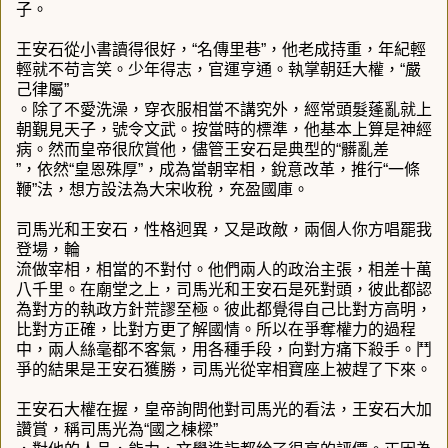
子。
王安石從小書讀得很好，“名傳里巷”，他老成持重，年紀輕
輕就不苟言笑。少年得志，官運亨通。執掌朝廷大權，“嚴
己律屬”
。除了不愛洗澡，穿衣服相當不講究外，經常頭髮蓬亂就上
朝覲見天子，號令文武。按當時的標準，他基本上算是神經
病。然而皇帝很欣賞他，儘管王安石是典型的“髒亂差
”，依然“皇恩殊厚”，成為當朝宰相，銳意改革，推行“一條
鞭”法，想方設法為大宋收稅，充盈國庫。
司馬光和王安石，性格迥異，又是政敵，兩個人你方唱罷我
登場，輪​​
流做宰相，相當的不對付。他們兩人的政治主張，相差十萬
八千里。在廟堂之上，司馬光和王安石是死對頭，彼此都認
為對方的執政方針荒謬至極。彼此都覺得自己比對方高明，
比對方正確，比對方更了解國情。所以在爭奪權力的過程
中，兩人絲毫都不客氣，用各種手段，向對方痛下殺手。鬥
爭的結果是王安石獲勝，司馬光從宰相寶座上被趕了下來。
王安石大權在握，皇帝詢問他對司馬光的看法，王安石大加
讚賞，稱司馬光為“國之棟樑”