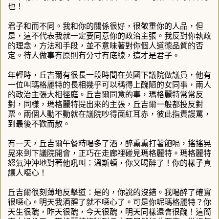
也！
君子和而不同。我和你的關係很好，很敬重你的人品，但
是，這不代表我就一定要同意你的政治主張。我反對你執政
的理念，方法和手段，並不意味著對你個人道德品質的否
定。待人做事有原則有分寸有底線，這才是君子。
年輕時，丘吉爾有很長一段時間在英國下議院做議員，他有
一位叫瑪格麗特的長相幾乎可以稱得上醜陋的女同事，兩人
的政治主張大相徑庭。丘吉爾同意的事，瑪格麗特常常反
對，同樣，瑪格麗特提出來的主張，丘吉爾一般都投反對
票。兩個人動不動就在議院吵得面紅耳赤，彼此指責謾罵，
到最後不歡而散。
有一天，丘吉爾午餐時喝多了酒，醉熏熏打著飽嗝，搖搖晃
晃來到下議院開會，正巧在走廊裡碰見瑪格麗特。瑪格麗特
怒氣沖沖地對著他吼叫：溫斯頓，你又喝醉了！你的樣子真
讓人噁心！
丘吉爾很刻薄地反擊道：是的，你說的沒錯。我喝醉了確實
很噁心。明天我酒醒了就不噁心了。可是你呢瑪格麗特？你
天生很醜，昨天很醜，今天很醜，明天同樣還會很醜！這簡