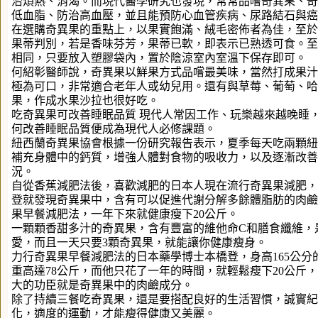
治煩熱、消渴。而現代醫學研究也發現，常常品嚐奇異果、奇
低血脂、防治高血壓，並且能預防心血管疾病、尿路結石與癌
在選購奇異果的重點上，以果實飽滿、絨毛密佈者為佳，至於
果蒂判別，若是香味芬芳，果蒂已軟，即表示已熟透可食。至
相同，只要放入塑膠袋內，置於陰涼室內室溫下保存即可。
何紹彰醫師說，奇異果以鮮果方式品嚐最美味，當然打成果汁
極為可口，非常適合老年人或幼兒用。還有與草莓、葡萄、哈
果，作成水果沙拉也很好吃。
吃奇異果可改善睡眠品質
現代人常因工作、玩樂越來越晚睡
何改善睡眠品質便成為現代人必修課題。
紐西蘭奇異果協會根據一份研究報告表示，夏季每天吃兩顆紐
補充身體中的鈣質，增強人體對食物的吸收力，以及逐漸改善
況。
自從香蕉減肥法後，喜歡減肥的日本人現在流行奇異果減肥，
登就發現奇異果中，含有可以促進代謝分解多餘體脂肪的肉鹼
果早餐減肥法，一年下來就健康瘦下20公斤。
一顆顆香甜多汁的奇異果，含有豐富的維他命C和膳食纖維，
愛，而且一天只要3顆奇異果，就能讓你健康瘦身。
力行奇異果早餐減肥法的日本藥學博士本橋登，身高165公分
重高達78公斤，而他只花了一年的時間，就輕鬆瘦下20公斤
大的功臣就是奇異果中的肉鹼成分。
除了持續三餐吃奇異果，還是要搭配良好的生活習慣，誠實紀
化，適度的運動，才能瘦得健康又美麗。