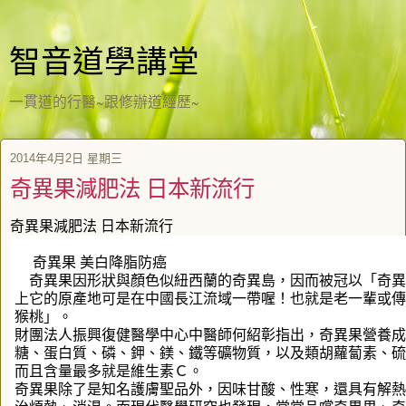
智音道學講堂
一貫道的行醫~跟修辦道經歷~
2014年4月2日 星期三
奇異果減肥法 日本新流行
奇異果減肥法 日本新流行
奇異果 美白降脂防癌
奇異果因形狀與顏色似紐西蘭的奇異島，因而被冠以「奇異
上它的原產地可是在中國長江流域一帶喔！也就是老一輩或傳
猴桃」。
財團法人振興復健醫學中心中醫師何紹彰指出，奇異果營養成
糖、蛋白質、磷、鉀、鎂、鐵等礦物質，以及類胡蘿蔔素、硫
而且含量最多就是維生素Ｃ。
奇異果除了是知名護膚聖品外，因味甘酸、性寒，還具有解熱