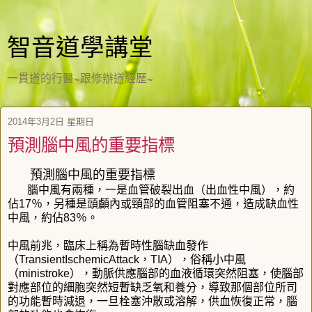
智音道學講堂
一貫道的行醫~跟修辦道經歷~
2014年3月2日 星期日
預測腦中風的重要指標
預測腦中風的重要指標
腦中風有兩種，一是血管破裂出血（出血性中風），約
佔17％，另種是頭顱內或頸部的血管阻塞不通，造成缺血性
中風，約佔83％。
中風前兆，臨床上稱為暫時性腦缺血發作
（TransientIschemicAttack，TIA），俗稱小中風
（ministroke），動脈供應腦部的血液循環突然阻塞，使腦部
對應部位的細胞突然短暫缺乏氧和養分，導致那個部位所司
的功能暫時減退，一旦栓塞沖散或溶解，供血恢復正常，腦