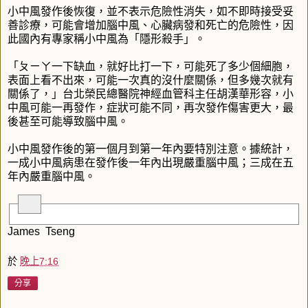
小中風發作後恢復，並不表示危險性消失，如不即時接受妥
善診療，可能會增加腦中風、心臟病發和死亡的危險性，因
此國內有專家稱小中風為「隱形殺手」。
「ㄆㄧㄚ一下缺血，就好比打一下，可能死了多少個細胞，
表面上看不出來，可能一次真的沒什麼關係，但多幾次就有
關係了，」台北榮民總醫院神經血管科主任胡漢華形容，小
中風可能一再發作，症狀可能不同，再次發作傷害更大，最
後甚至可能導致腦中風。
小中風發作後的第一個月到第一年內要特別注意。據統計，
一成小中風病患在發作後一年內出現嚴重腦中風；三成在五
年內嚴重腦中風。
James Tseng
於
晚上7:16
分享