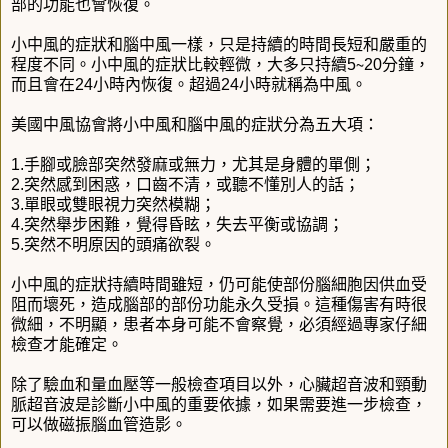
部的功能也會恢復。
小中風的症狀和腦中風一樣，只是持續的時間長短和嚴重的
程度不同。小中風的症狀比較輕微，大多只持續5∼20分鐘，
而且會在24小時內恢復。超過24小時就稱為中風。
美國中風協會將小中風和腦中風的症狀分為五大項：
1.手腳或臉部突然發麻或無力，尤其是身體的單側；
2.突然感到困惑，口齒不清，或聽不懂別人的話；
3.單眼或雙眼視力突然模糊；
4.突然舉步困難，覺得昏眩，失去平衡或協調；
5.突然不明原因的頭痛欲裂。
小中風的症狀持續時間雖短，仍可能使部份腦細胞因供血受
阻而壞死，造成腦部的部份功能永久受損。這種傷害有時很
微細，不明顯，患者本身可能不會察覺，必須經過專家仔細
檢查才能確定。
除了驗血和量血壓等一般檢查項目以外，心臟超音波和頸動
脈超音波是診斷小中風的重要依據，如果需要進一步檢查，
可以做磁振腦血管造影。