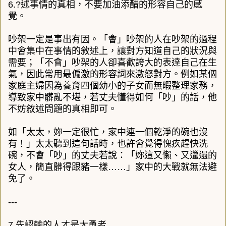
6.?述事情的真相，不要加油添醋的形容自己的感
覺。
吵架一定是事出有因。「會」吵架的人在吵架的過程
中會集中在事情的敘述上，讓對方知道自己的狀況與
需要；「不會」吵架的人卻喜歡誇大的表達自己在生
氣，因此常用最偏激的形容詞來激怒對方。例如某個
家庭主婦因為養育四個幼小的子女而無暇整理家務，
導致家中髒亂不堪，若丈夫懂得如何「吵」的話，他
不妨敘述問題的真相即可。
如「太太，妳一定很忙，家中連一個乾淨的碗也沒
有！」太太聽到這句話時，也許會覺得愧疚趕快洗
碗，不會「吵」的丈夫若說：「妳這又懶、又邋遢的
女人，簡直髒得跟豬一樣……」家中的大戰就無法避
免了。
---
7.先認輸的人才是大勇者