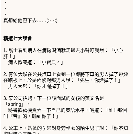
．
．
．
真想給他巴下去……(>_<)
精選七大誤會
1. 護士看到病人在病房喝酒就走過去小聲叮囑說：「小心
肝！」
病人微笑道：「小寶貝。」
2. 有位大嫂在公共汽車上看到一位即將下車的男人掉了包煙
在踏板上，於是趕緊對那男人說：「先生，你煙掉了！」
男人大怒：「你才閹掉了！」
3. 某公司招聘，下一位該面試的女孩的英文名是
「spring」。
秘書欲藉機賣弄一下自己的英語水準，喊道：「hi！那個
叫『春』的，輪到你了！」
4. 公車上，站著的孕婦對身旁坐著的陌生男子說：「你不知