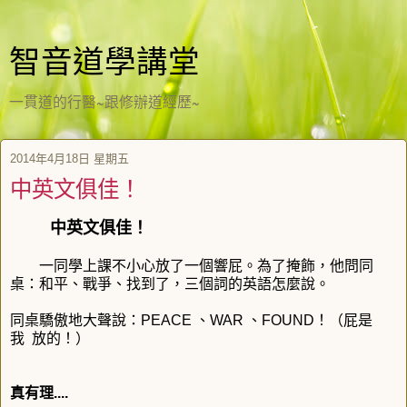
智音道學講堂
一貫道的行醫~跟修辦道經歷~
2014年4月18日 星期五
中英文俱佳！
中英文俱佳！
一同學上課不小心放了一個響屁。為了掩飾，他問同
桌：和平、戰爭、找到了，三個詞的英語怎麼說。
同桌驕傲地大聲說：PEACE 、WAR 、FOUND！（屁是
我 放的！）
真有理....