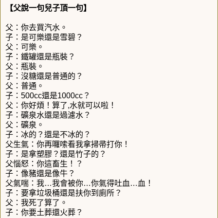
【父說一句兒子頂一句】
父：你去買汽水。
子：是可樂還是雪碧？
父：可樂。
子：鐵罐還是瓶裝？
父：瓶裝。
子：沒糖還是普通的？
父：普通。
子：500cc還是1000cc？
父：你好煩！算了,水就可以啦！
子：礦泉水還是過濾水？
父：礦泉。
子：冰的？還是不冰的？
父生氣：你再囉嗦看我拿掃帚打你！
子：是拿塑膠？還是竹子的？
父惱怒：你這畜生！？
子：像豬還是像牛？
父氣喘：我…我會被你…你氣得吐血…血！
子：要拿垃圾桶還是扶你到廁所？
父：我死了算了。
子：你要土葬還火葬？