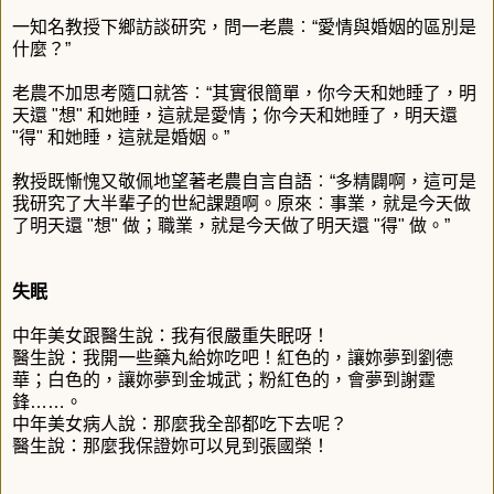
一知名教授下鄉訪談研究，問一老農︰“愛情與婚姻的區別是
什麼？”
老農不加思考隨口就答︰“其實很簡單，你今天和她睡了，明
天還 "想" 和她睡，這就是愛情；你今天和她睡了，明天還
"得" 和她睡，這就是婚姻。”
教授既慚愧又敬佩地望著老農自言自語︰“多精闢啊，這可是
我研究了大半輩子的世紀課題啊。原來︰事業，就是今天做
了明天還 "想" 做；職業，就是今天做了明天還 "得" 做。”
失眠
中年美女跟醫生說：我有很嚴重失眠呀！
醫生說：我開一些藥丸給妳吃吧！紅色的，讓妳夢到劉德
華；白色的，讓妳夢到金城武；粉紅色的，會夢到謝霆
鋒……。
中年美女病人說：那麼我全部都吃下去呢？
醫生說：那麼我保證妳可以見到張國榮！