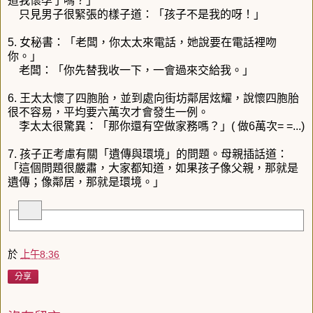
道我懷孕了嗎？」
只見男子很緊張的樣子道：「孩子不是我的呀！」
5. 女秘書：「老闆，你太太來電話，她說要在電話裡吻
你。」
老闆：「你先替我收一下，一會過來交給我。」
6. 王太太懷了四胞胎，並到處向街坊鄰居炫耀，說懷四胞胎
很不容易，平均要六萬次才會發生一例。
李太太很驚異：「那你還有空做家務嗎？」( 做6萬次= =...)
7. 孩子正考慮有關「遺傳與環境」的問題。母親插話道：
「這個問題很嚴肅，大家都知道，如果孩子像父親，那就是
遺傳；像鄰居，那就是環境。」
於
上午8:36
分享