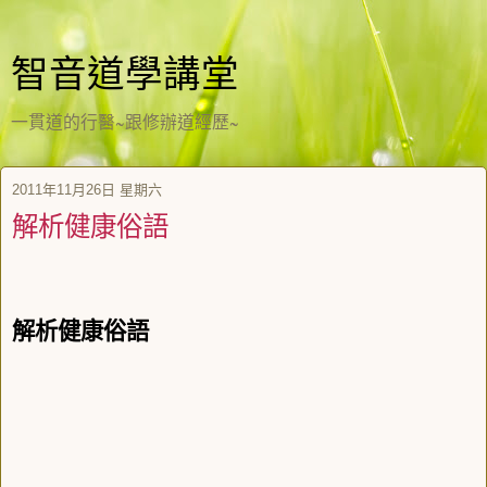
智音道學講堂
一貫道的行醫~跟修辦道經歷~
2011年11月26日 星期六
解析健康俗語
解析健康俗語