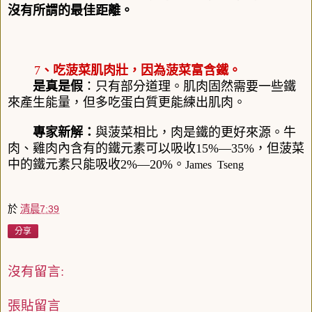
沒有所謂的最佳距離。
7
、吃菠菜肌肉壯，因為菠菜富含鐵。
是真是假
：只有部分道理。肌肉固然需要一些鐵
來產生能量，但多吃蛋白質更能練出肌肉。
專家新解：
與菠菜相比，肉是鐵的更好來源。牛
肉、雞肉內含有的鐵元素可以吸收15%—35%，但菠菜
中的鐵元素只能吸收2%—20%。
James Tseng
於
清晨7:39
分享
沒有留言:
張貼留言