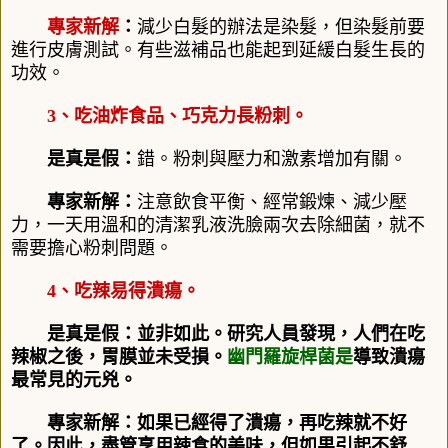
專家新解
：
減少白髮的辦法是染髮，但染髮前要
進行皮膚測試。有些滋補品也能起到延緩白髮生長的
功效。
3、吃油炸食品、巧克力長粉刺。
是真是假：
錯。粉刺與壓力和激素增加有關。
專家新解：
注意飲食平衡、經常鍛煉、減少壓
力，一天用溫和的清潔乳液洗臉兩次去除細菌，就不
需要擔心粉刺問題。
4、
吃辣易得潰瘍。
是真是假：並非如此。研究人員發現，人們在吃
辣椒之後，胃膜並未受損。
幽門羅旋桿菌是
導致潰瘍
最常見的元兇。
專家新解：如果已經得了潰瘍，再吃辣就不好
了。因此，盡管享用辣食的美味，但如果引起不舒