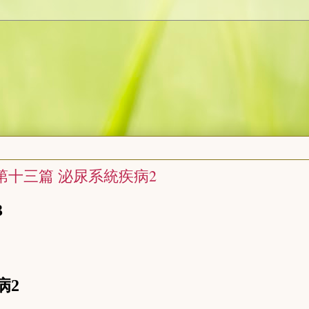
第十三篇 泌尿系統疾病2
3
病2