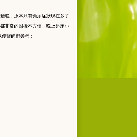
愈糟糕
，
原本只有頻尿症狀現在多了
作都非常的困擾不方便
，
晚上起床小
以便醫師們參考
：