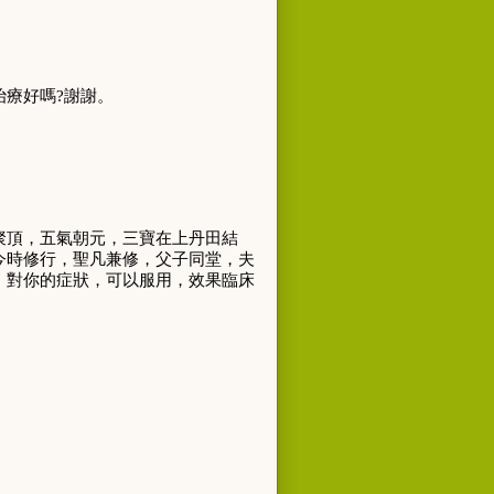
治療好嗎
?
謝謝。
聚頂，五氣朝元，三寶在上丹田結
今時修行，聖凡兼修，父子同堂，夫
，對你的症狀，可以服用，效果臨床