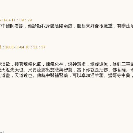
-11-04 11
：
09
：
29
了中醫師看診，他診斷我身體陰陽兩虛，聽起來好像很嚴重，有辦法
期：
2008-11-04 16
：
52
：
57
要淡欲，接著煉精化氣，煉氣化神，煉神還虛，煉虛還無，修到三華
後天返先天也。只要流露出慈悲與智慧，當下你就是活佛、佛菩薩。
人道盡，天道近也。傳統中醫補腎藥，可以卓加淫羊藿、蠻哥等中藥