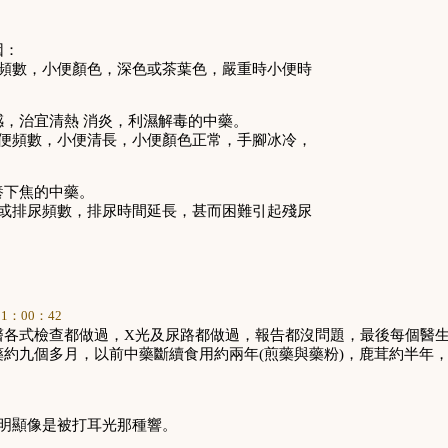
因：
頻數，小便顏色，深色或茶葉色，嚴重時小便時
感，治宜清熱
消炎，利濕解毒的中藥。
便頻數，小便清長，小便顏色正常，手腳冰冷，
養下焦的中藥。
或排尿頻數，排尿時間延長，甚而困難引起殘尿
11
：
00
：
42
醫各式檢查都做過
，
X
光及尿路都做過
，
報告都沒問題
，
最後每個醫
藥約九個多月
，
以前中藥斷續食用約兩年
(
煎藥與藥粉
)
，
鹿茸約半年
明顯像是被打耳光那種響
。