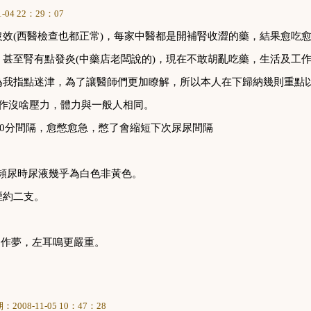
1-04 22
：
29
：
07
沒效
(
西醫檢查也都正常
)
，
每家中醫都是開補腎收澀的藥
，
結果愈吃
，
甚至腎有點發炎
(
中藥店老闆說的
)
，
現在不敢胡亂吃藥
，
生活及工
為我指點迷津，為了讓醫師們更加瞭解
，
所以本人在下歸納幾則重點
作沒啥壓力
，
體力與一般人相同
。
0
分間隔
，
愈憋愈急
，
憋了會縮短下次尿尿間隔
頻尿時尿液幾乎為白色非黃色
。
煙約二支
。
易作夢
，
左耳嗚更嚴重
。
期：
2008-11-05 10
：
47
：
28