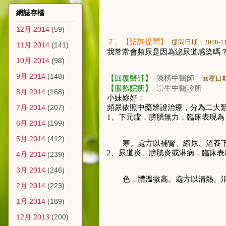
網誌存檔
12月 2014
(59)
７
、【諮詢提問】
提問日期：
2008-1
11月 2014
(141)
我常常會頻尿是因為泌尿道感染嗎
10月 2014
(98)
9月 2014
(148)
【回覆醫師】
陳榜中醫師
回覆日
【服務院所】
崇生中醫診所
8月 2014
(168)
小妹妳好：
頻尿依照中藥辨證治療，分為二大
7月 2014
(207)
1
、下元虛，膀胱無力，臨床表現為
6月 2014
(199)
5月 2014
(412)
寒。處方以補腎、縮尿、溫養
2
、尿道炎、膀胱炎或淋病，臨床表
4月 2014
(239)
3月 2014
(246)
色，體溫微高。處方以清熱、
2月 2014
(223)
1月 2014
(189)
12月 2013
(200)