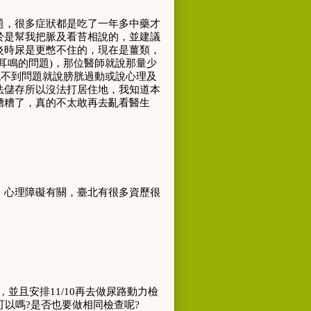
題
，
很多症狀都是吃了一年多中藥才
於是幫我把脈及看苔相說的
，
並建議
炎時尿是更憋不住的
，
現在是薑類
，
耳鳴的問題
)
，
那位醫師就說那量少
找不到問題就說膀胱過動或說心理及
法儲存所以沒法打居住地，我知道本
糟糟了
，
真的不太敢再去亂看醫生
、心理障礙有關，臺北有很多資歷很
，並且安排
11/10
再去做尿路動力檢
可以嗎
?
是否也要做相同檢查呢
?