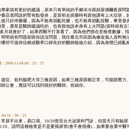
的專家或有更好的建議，原本只有單純的手腳冰冷跟頻尿偶爾夜尿問
中藥店老闆說的腎有點發炎
，
是當初去抓藥時有跟他講有上火症狀
，
之後只好停藥囉
，
因為不敢再胡亂吃藥
，
也不敢再胡亂投醫
，
畢竟發
難受，鹿茸是醫師建議吃的
，
也有跟他說本身有上火問題
(
當時就有左
多月就會好了
，
結果西醫不打算看了
。
因為他們很在意檢查數據
，
，
明明就有問題卻跟你說沒問題，我住臺北市區因為修改個人資料無
有哪些可值得信賴或醫界口碑良好的醫師能做介紹
，
因為身體已經亂
期：
2008-11-06 08
：
53
：
55
、虛症、前列腺肥大等三種原因，如果三種原因都正常，可能跟壓力
醫師公會，應該可以找到很好的醫師。祝福你。
1-04 16
：
06
：
23
，常尿不出來，易口渴。
10/20
曾至台大泌尿科門診，但當天只有驗尿
1/10
。請問這種檢查是不是要插尿管
(
會不會很痛
)
，如果要改看中醫