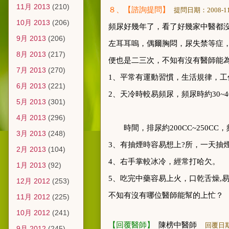
11月 2013
(210)
８
、【諮詢提問】
提問日期：
2008-1
10月 2013
(206)
頻尿好幾年了
，
看了好幾家中醫都
9月 2013
(206)
左耳耳嗚
，
偶爾胸悶
，
尿失禁等症
8月 2013
(217)
便也是二三次
，
不知有沒有醫師能
7月 2013
(270)
1
、
平常有運動習慣
，
生活規律
，
工
6月 2013
(221)
2
、
天冷時較易頻尿
，
頻尿時約
30~4
5月 2013
(301)
4月 2013
(296)
時間
，
排尿約
200CC~250CC
，
3月 2013
(248)
3
、
有抽煙時容易想上?所
，
一天抽
2月 2013
(104)
4
、
右手掌較冰冷
，
經常打哈欠
。
1月 2013
(92)
5
、
吃完中藥容易上火
，
口乾舌燥
,
12月 2012
(253)
不知有沒有哪位醫師能幫的上忙
？
11月 2012
(225)
10月 2012
(241)
【回覆醫師】
陳榜中醫師
回覆日
9月 2012
(245)