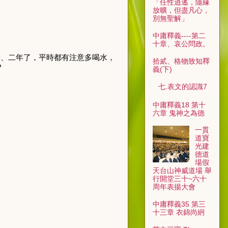
「任性逍遙，隨緣
放曠，但盡凡心，
別無聖解」
中庸釋義----第二
十章、哀公問政。
一、二年了，平時都有注意多喝水，
拾貳、格物致知釋
？
義(下)
七.表文的認識7
中庸釋義18 第十
六章 鬼神之為德
一貫
道寶
光建
德道
場假
天台山神威道場 舉
行開堂三十~六十
周年表揚大會
中庸釋義35 第三
十三章 衣錦尚絅