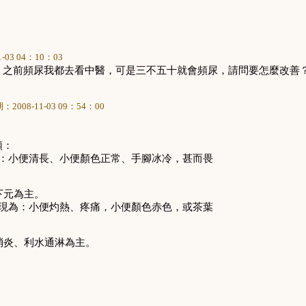
1-03 04
：
10
：
03
？之前頻尿我都去看中醫，可是三不五十就會頻尿，請問要怎麼改善
期：
2008-11-03 09
：
54
：
00
類：
：小便清長、小便顏色正常、手腳冰冷，甚而畏
下元為主。
現為：小便灼熱、疼痛，小便顏色赤色，或茶葉
消炎、利水通淋為主。