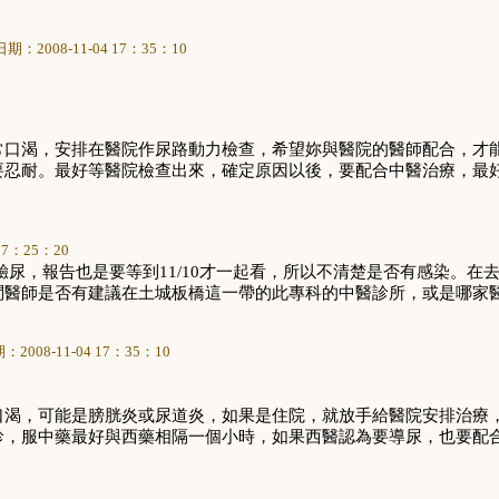
日期：
2008-11-04 17
：
35
：
10
常口渴，安排在醫院作尿路動力檢查，希望妳與醫院的醫師配合，才
要忍耐。最好等醫院檢查出來，確定原因以後，要配合中醫治療，最
。
17
：
25
：
20
驗尿，報告也是要等到
11/10
才一起看，所以不清楚是否有感染。在
問醫師是否有建議在土城板橋這一帶的此專科的中醫診所，或是哪家
期：
2008-11-04 17
：
35
：
10
口渴，可能是膀胱炎或尿道炎，如果是住院，就放手給醫院安排治療
診，服中藥最好與西藥相隔一個小時，如果西醫認為要導尿，也要配