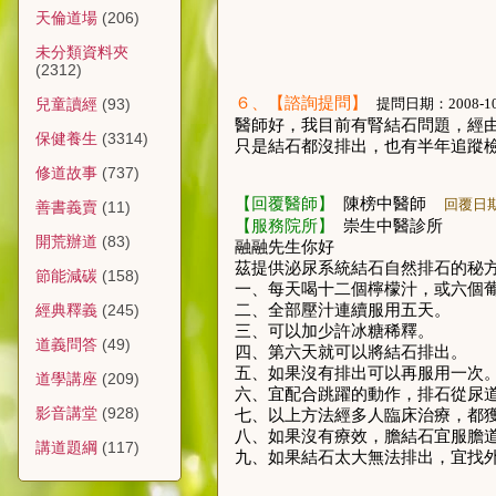
天倫道場
(206)
未分類資料夾
(2312)
６
、【諮詢提問】
提問日期：
2008-1
兒童讀經
(93)
醫師好，我目前有腎結石問題，經
保健養生
(3314)
只是結石都沒排出，也有半年追蹤
修道故事
(737)
【回覆醫師】
陳榜中醫師
回覆日
善書義賣
(11)
【服務院所】
崇生中醫診所
開荒辦道
(83)
融融先生你好
茲提供泌尿系統結石自然排石的秘
節能減碳
(158)
一、每天喝十二個檸檬汁，或六個
二、全部壓汁連續服用五天。
經典釋義
(245)
三、可以加少許冰糖稀釋。
道義問答
(49)
四、第六天就可以將結石排出。
五、如果沒有排出可以再服用一次
道學講座
(209)
六、宜配合跳躍的動作，排石從尿
影音講堂
(928)
七、以上方法經多人臨床治療，都
八、如果沒有療效，膽結石宜服膽
講道題綱
(117)
九、如果結石太大無法排出，宜找