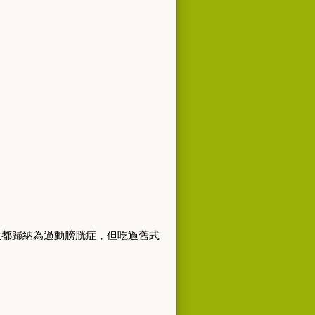
生都歸納為過動膀胱症
，
但吃過舊式
，