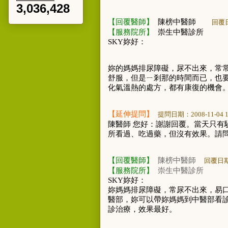
3,036,428
【回覆醫師】
陳榜中醫師
回覆
【服務院所】
崇生中醫診所
SKY
妳好：
妳的媽媽排尿障礙，尿不出來，常
舒服，但是ㄧ剎那的時間而已，也
化氣溫熱的處方，都有康復的機會
【延伸提問】
提問日期：
2008-11-04 
陳醫師
您好：謝謝回覆。當天只有
所看過、吃過藥，但沒有效果。請
【回覆醫師】
陳榜中醫師
回覆日
【服務院所】
崇生中醫診所
SKY
妳好：
妳媽媽排尿障礙，常尿不出來，易
醫部，妳可以帶妳媽媽到中醫部看
診治療，效果最好。