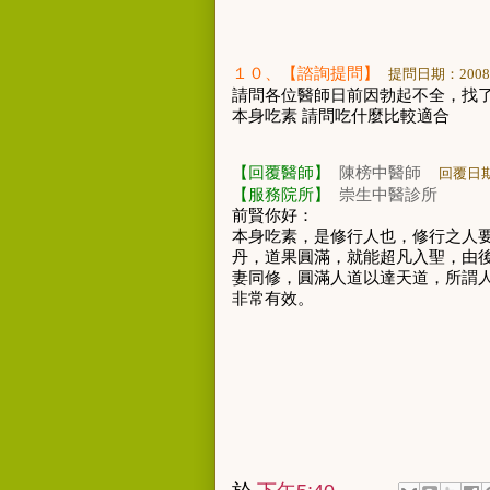
１０
、【諮詢提問】
提問日期：
2008
請問各位醫師日前因勃起不全，找
本身吃素
請問吃什麼比較適合
【回覆醫師】
陳榜中醫師
回覆日
【服務院所】
崇生中醫診所
前賢你好：
本身吃素，是修行人也，修行之人
丹，道果圓滿，就能超凡入聖，由
妻同修，圓滿人道以達天道，所謂
非常有效。