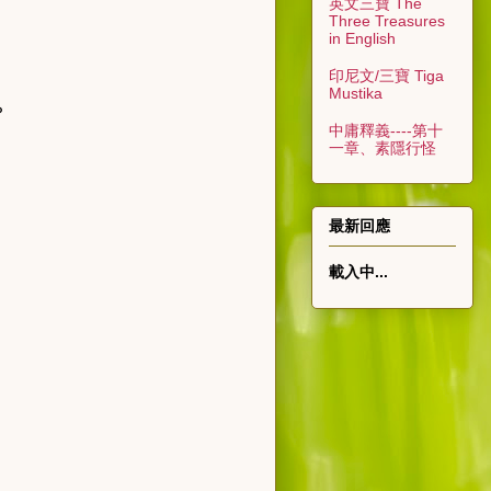
英文三寶 The
Three Treasures
in English
印尼文/三寶 Tiga
Mustika
？
中庸釋義----第十
一章、素隱行怪
最新回應
載入中...