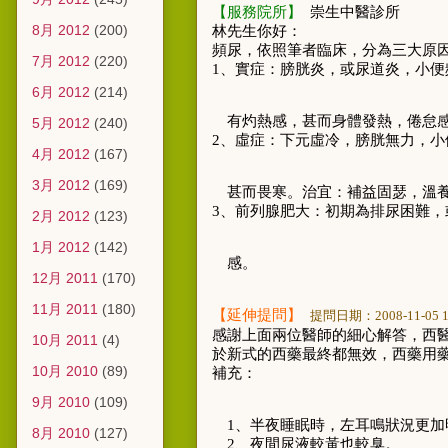
【服務院所】
崇生中醫診所
8月 2012
(200)
林先生你好：
頻尿，依照筆者臨床，分為三大原
7月 2012
(220)
1
、實症：膀胱炎，或尿道炎，小便
6月 2012
(214)
有灼熱感，甚而身體發熱，倦怠
5月 2012
(240)
2
、虛症：下元虛冷，膀胱無力，小
4月 2012
(167)
3月 2012
(169)
甚而畏寒。治宜：補益固瑟，溫
3
、前列腺肥大：初期為排尿困難，
2月 2012
(123)
1月 2012
(142)
感。
12月 2011
(170)
11月 2011
(180)
【延伸提問】
提問日期：
2008-11-05 
感謝上面兩位醫師的細心解答
，
西
10月 2011
(4)
於新式的西藥最終都無效
，
西藥用
10月 2010
(89)
補充：
9月 2010
(109)
1
、
半夜睡眠時，左耳鳴狀況更加
8月 2010
(127)
2
、
夜間尿液較黃也較臭
。