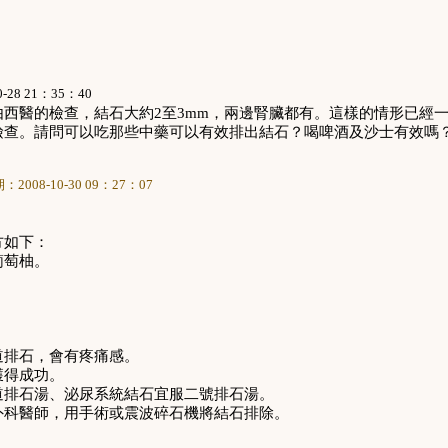
0-28 21
：
35
：
40
由西醫的檢查，結石大約
2
至
3mm
，兩邊腎臟都有。這樣的情形已經
檢查。請問可以吃那些中藥可以有效排出結石？喝啤酒及沙士有效嗎
期：
2008-10-30 09
：
27
：
07
方如下：
葡萄柚。
。
道排石，會有疼痛感。
獲得成功。
道排石湯、泌尿系統結石宜服二號排石湯。
外科醫師，用手術或震波碎石機將結石排除。