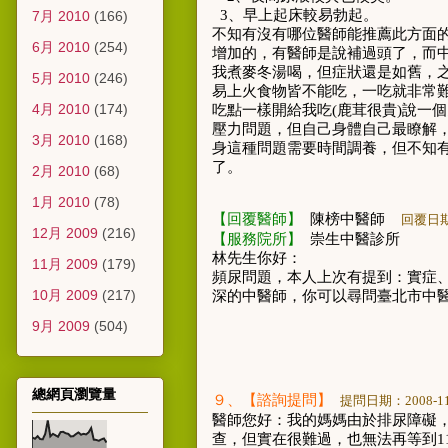
3
、
早上起床較易勃起
。
7月 2010
(166)
不知有沒有哪位醫師能推薦此方面
6月 2010
(254)
增加的，有醫師是說補過頭了
，
而
我煮麥冬湯喝
，
但症狀還是如舊
，
5月 2010
(246)
易上火食物皆不能吃
，
一吃就非常
4月 2010
(174)
吃點一樣開給我吃
(
鹿茸很貴
)
說一個
壓力問題
，
但自己身體自己最瞭解
3月 2010
(168)
身這種問題需要時間調養
，
但不知
了
。
2月 2010
(68)
1月 2010
(78)
【回覆醫師】
陳榜中醫師
回覆日
12月 2009
(216)
【服務院所】
崇生中醫診所
林先生你好：
11月 2009
(179)
頻尿問題，本人上次有提到：實症
10月 2009
(217)
深的中醫師，你可以尋問臺北市中
9月 2009
(504)
總網頁瀏覽量
９
、【諮詢提問】
提問日期：
2008-1
醫師您好：我的媽媽由於排尿障礙
查，但實在很難過，也無法再等到
1