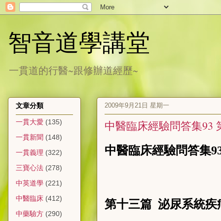
智音道學講堂
一貫道的行醫~跟修辦道經歷~
2009年9月21日 星期一
文章分類
一貫大愛
(135)
中醫臨床經驗問答集93 
一貫新聞
(148)
中醫臨床經驗問答集9
一貫義理
(322)
三寶心法
(278)
中英道學
(221)
中醫臨床
(412)
第十三篇
泌尿系統疾
中藥驗方
(290)